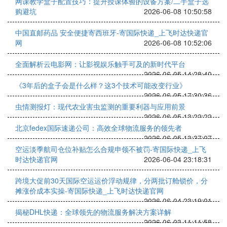
网课教学盒子配置技巧：提升授课体验的设备方案/二手盒子选
购避坑
2026-06-08 10:50:58
中国直邮药品 安全便捷寄西班牙-寄国际快递_上飞时达快递官
网
2026-06-08 10:52:06
全面解析云电影网：让影视娱乐触手可及的新时代平台
2026-06-05 14:28:40
《3年后的盒子会是什么样？这3个技术可能改变行业》
2026-06-05 17:30:36
虫情测报灯：现代农业害虫监测的重要利器与应用前景
2026-06-05 13:22:22
北京fedex国际速递公司：高效全球物流服务的领先者
2026-06-05 13:37:07
空运淡季航司仓位补贴怎么合规申领不被罚-寄国际快递_上飞
时达快递官网
2026-06-04 23:18:31
跨境大促前30天国际空运运价浮动规律，分两批订舱锁价，分
摊涨价成本实操-寄国际快递_上飞时达快递官网
2026-06-04 23:19:01
揭秘DHL快递：全球领先的物流服务解决方案详解
2026-06-03 11:11:58