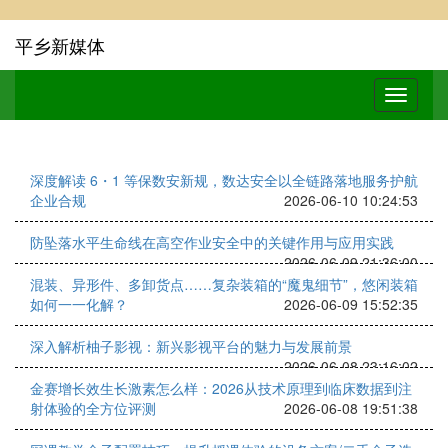
平乡新媒体
深度解读 6・1 等保数安新规，数达安全以全链路落地服务护航
企业合规
2026-06-10 10:24:53
防坠落水平生命线在高空作业安全中的关键作用与应用实践
2026-06-09 21:36:00
混装、异形件、多卸货点……复杂装箱的“魔鬼细节”，悠闲装箱
如何一一化解？
2026-06-09 15:52:35
深入解析柚子影视：新兴影视平台的魅力与发展前景
2026-06-08 23:16:02
金赛增长效生长激素怎么样：2026从技术原理到临床数据到注
射体验的全方位评测
2026-06-08 19:51:38