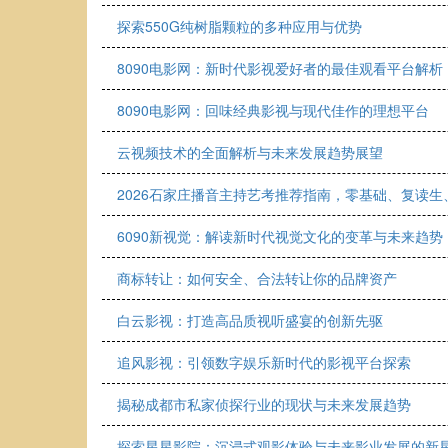
探索550G纯树脂颗粒的多种应用与优势
8090电影网：新时代影视爱好者的最佳观看平台解析
8090电影网：回味经典影视与现代佳作的理想平台
云视频技术的全面解析与未来发展趋势展望
2026石家庄播音主持艺考推荐指南，零基础、复读
6090新视觉：解读新时代视觉文化的变革与未来趋势
商标转让：如何安全、合法转让你的品牌资产
白云影视：打造高品质视听盛宴的创新先驱
追风影视：引领数字娱乐新时代的影视平台探索
揭秘成都市私家侦探行业的现状与未来发展趋势
探索星星影院：沉浸式观影体验与未来影业发展的新