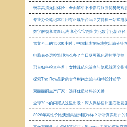
畅享高清无阻体验：全面解析不卡影院服务优势与观
专业办公笔记本租用有正规平台吗？艾特租一站式电
数字解锁孝道新玩法 孝心宝宝跑出文化数字化新路径
雪龙号上的15000小时：中国制造在极地交出满分答
电脑命令远控繁琐怎么办？向日葵可视化远控更便捷
邢台妇科检查科普｜女性规范化筛查与隐私就医全指南
探索The Row品牌的奢华时尚之旅与独特设计哲学
聚醚醚酮生产厂家：选择优质材料的关键
全球70%的闪耀从这里出发：深入揭秘梧州宝石批发
2026年高性价比澳洲集运到底咋样？听听真实用户的
直面东南亚小币种结算陷阱：Shopee 卖家如何攻