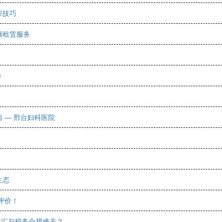
影技巧
脑租赁服务
卷
 — 邢台妇科医院
生态
评价！
克换汇与税务合规难关？