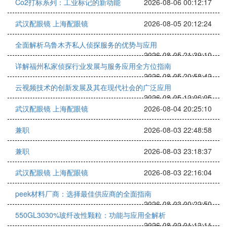
Co2打标系列：工业标记的新动能
2026-08-06 00:12:17
武汉配眼镜 上海配眼镜
2026-08-05 20:12:24
全面解析乌鲁木齐私人侦探服务的优势与应用
2026-08-05 21:39:10
详解福州私家侦探行业发展与服务应用全方位指南
2026-08-05 20:58:42
云视频技术的创新发展及其在现代社会的广泛应用
2026-08-05 12:06:05
武汉配眼镜 上海配眼镜
2026-08-04 20:25:10
兼职
2026-08-03 22:48:58
兼职
2026-08-03 23:18:37
武汉配眼镜 上海配眼镜
2026-08-03 22:16:04
peek材料厂商：选择最佳供应商的全面指南
2026-08-03 00:22:50
550GL3030%玻纤改性颗粒：功能与应用全解析
2026-08-02 01:13:11