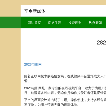
平乡新媒体
网站首页
商旅生涯
投资理财
热点新闻
2
2828电影网
随着互联网技术的迅猛发展，在线视频平台逐渐成为人们
爱。
2828电影网是一家专业的在线视频平台，致力于为用
目、动漫等多种内容，无论你是动作片爱好者还是爱情
平台的界面设计简洁明了，用户操作便捷，支持多设备观
速度快，为用户带来无缝的观影体验。