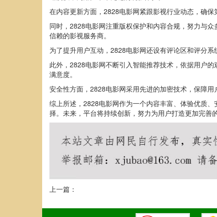
在内容更新方面，2828电影网紧跟影视行业动态，确
同时，2828电影网注重版权保护和内容合规，努力与
信赖的影视服务商。
为了提升用户互动，2828电影网还设有评论区和评分
此外，2828电影网不断引入智能推荐技术，依据用户
满意度。
安全性方面，2828电影网采用先进的加密技术，保障
综上所述，2828电影网作为一个内容丰富、体验优质
择。未来，平台将持续创新，努力为用户打造更加完善
上一篇：