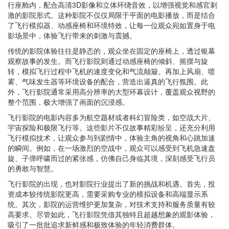
行座舱内，配合高清3D影像和立体环绕音效，以增强视觉和感官刺
激的影院形式。这种影院不仅仅局限于平面的电影播放，而是结合
了飞行模拟器、动感座椅和环境特效，让每一位观众宛如置身于电
影场景中，体验飞行带来的刺激与震撼。
传统的影院体验往往是静态的，观众坐在固定的座椅上，透过银幕
观察故事的发生。而飞行影院则通过动感座椅的倾斜、摇摆与旋
转，模拟飞行过程中飞机的速度变化和气流颠簸。再加上风扇、喷
雾、气味发生器等环境设备的配合，营造出逼真的飞行氛围。此
外，飞行影院通常采用高分辨率的大型环幕设计，覆盖观众视野的
整个范围，极大增强了画面的沉浸感。
飞行影院的电影内容多为航空题材或者科幻冒险类，如空战大片、
宇宙探险和极限飞行等。这些影片不仅故事精彩纷呈，还充分利用
飞行模拟技术，让观众参与到剧情中，体验主角的视角和心跳加速
的瞬间。例如，在一场激烈的空战中，观众可以感受到飞机急速盘
旋、子弹呼啸而过的紧张感，仿佛自己身临其境，深刻感受飞行员
的勇敢与智慧。
飞行影院的出现，也对影院行业提出了新的挑战和机遇。首先，投
资成本较传统影院更高，需要采购专业的模拟设备和高端显示系
统。其次，影院的运营维护更加复杂，对技术支持和服务质量有较
高要求。尽管如此，飞行影院凭借其独特且超越想象的观影体验，
吸引了一批批追求新鲜感和极致体验的年轻消费群体。