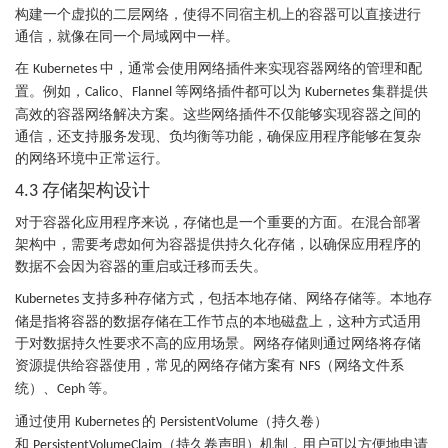
构建一个虚拟的二层网络，使得不同宿主机上的容器可以直接进行
通信，就像在同一个局域网中一样。
在
中，通常会使用网络插件来实现容器网络的管理和配
Kubernetes
置。例如，
、
等网络插件都可以为
集群提供
Calico
Flannel
Kubernetes
高效的容器网络解决方案。这些网络插件不仅能够实现容器之间的
通信，还支持服务发现、负均衡等功能，确保应用程序能够在复杂
的网络环境中正常运行。
存储架构设计
4.3
对于容器化应用程序来说，存储也是一个重要的方面。在混合部署
架构中，需要考虑如何为容器提供持久化存储，以确保应用程序的
数据不会因为容器的重启或迁移而丢失。
支持多种存储方式，包括本地存储、网络存储等。本地存
Kubernetes
储是指将容器的数据存储在工作节点的本地磁盘上，这种方式适用
于对数据持久性要求不高的应用场景。网络存储则通过网络将存储
资源提供给容器使用，常见的网络存储方案有
（网络文件系
NFS
统）、
等。
Ceph
通过使用
的
（持久卷）
Kubernetes
PersistentVolume
和
（持久卷声明）机制，用户可以方便地申请
PersistentVolumeClaim