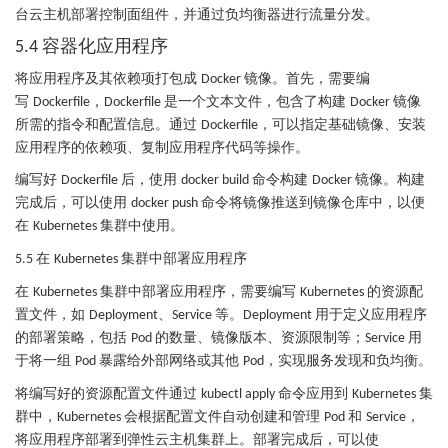
台云主机部署控制面组件，并通过负均衡器进行流量分发。
容器化应用程序
5.4
将应用程序及其依赖项打包成
镜像。首先，需要编
Docker
写
，
是一个文本文件，包含了构建
镜像
Dockerfile
Dockerfile
Docker
所需的指令和配置信息。通过
，可以指定基础镜像、安装
Dockerfile
应用程序的依赖项、复制应用程序代码等操作。
编写好
后，使用
命令构建
镜像。构建
Dockerfile
docker build
Docker
完成后，可以使用
命令将镜像推送到镜像仓库中，以便
docker push
在
集群中使用。
Kubernetes
在
集群中部署应用程序
5.5
Kubernetes
在
集群中部署应用程序，需要编写
的资源配
Kubernetes
Kubernetes
置文件，如
、
等。
用于定义应用程序
Deployment
Service
Deployment
的部署策略，包括
的数量、镜像版本、资源限制等；
用
Pod
Service
于将一组
暴露给外部网络或其他
，实现服务发现和负均衡。
Pod
Pod
将编写好的资源配置文件通过
命令应用到
集
kubectl apply
Kubernetes
群中，
会根据配置文件自动创建和管理
和
，
Kubernetes
Pod
Service
将应用程序部署到弹性云主机集群上。部署完成后，可以使