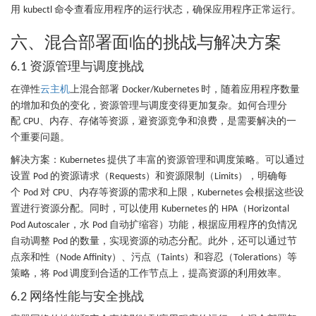
用
命令查看应用程序的运行状态，确保应用程序正常运行。
kubectl
六、混合部署面临的挑战与解决方案
资源管理与调度挑战
6.1
在弹性
云主机
上混合部署
时，随着应用程序数量
Docker/Kubernetes
的增加和负的变化，资源管理与调度变得更加复杂。如何合理分
配
、内存、存储等资源，避资源竞争和浪费，是需要解决的一
CPU
个重要问题。
解决方案：
提供了丰富的资源管理和调度策略。可以通过
Kubernetes
设置
的资源请求（
）和资源限制（
），明确每
Pod
Requests
Limits
个
对
、内存等资源的需求和上限，
会根据这些设
Pod
CPU
Kubernetes
置进行资源分配。同时，可以使用
的
（
Kubernetes
HPA
Horizontal
，水
自动扩缩容）功能，根据应用程序的负情况
Pod Autoscaler
Pod
自动调整
的数量，实现资源的动态分配。此外，还可以通过节
Pod
点亲和性（
）、污点（
）和容忍（
）等
Node Affinity
Taints
Tolerations
策略，将
调度到合适的工作节点上，提高资源的利用效率。
Pod
网络性能与安全挑战
6.2