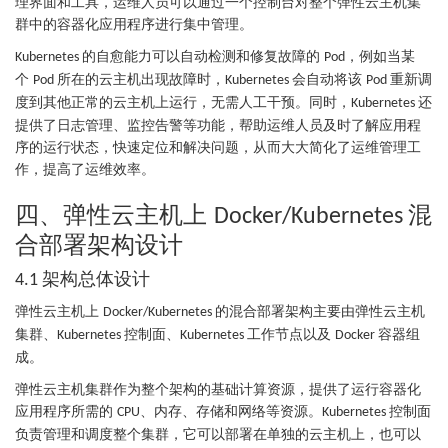
理界面和工具，运维人员可以通过一个控制台对整个弹性云主机集
群中的容器化应用程序进行集中管理。
的自愈能力可以自动检测和修复故障的
，例如当某
Kubernetes
Pod
个
所在的云主机出现故障时，
会自动将该
重新调
Pod
Kubernetes
Pod
度到其他正常的云主机上运行，无需人工干预。同时，
还
Kubernetes
提供了日志管理、监控告警等功能，帮助运维人员及时了解应用程
序的运行状态，快速定位和解决问题，从而大大简化了运维管理工
作，提高了运维效率。
四、弹性云主机上
混
Docker/Kubernetes
合部署架构设计
架构总体设计
4.1
弹性云主机上
的混合部署架构主要由弹性云主机
Docker/Kubernetes
集群、
控制面、
工作节点以及
容器组
Kubernetes
Kubernetes
Docker
成。
弹性云主机集群作为整个架构的基础计算资源，提供了运行容器化
应用程序所需的
、内存、存储和网络等资源。
控制面
CPU
Kubernetes
负责管理和调度整个集群，它可以部署在单独的云主机上，也可以