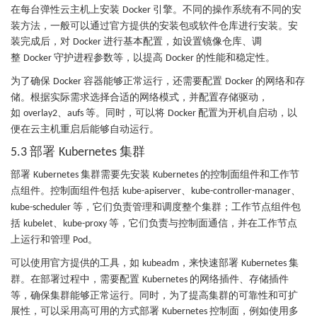
在每台弹性云主机上安装
引擎。不同的操作系统有不同的安
Docker
装方法，一般可以通过官方提供的安装包或软件仓库进行安装。安
装完成后，对
进行基本配置，如设置镜像仓库、调
Docker
整
守护进程参数等，以提高
的性能和稳定性。
Docker
Docker
为了确保
容器能够正常运行，还需要配置
的网络和存
Docker
Docker
储。根据实际需求选择合适的网络模式，并配置存储驱动，
如
、
等。同时，可以将
配置为开机自启动，以
overlay2
aufs
Docker
便在云主机重启后能够自动运行。
部署
集群
5.3
Kubernetes
部署
集群需要先安装
的控制面组件和工作节
Kubernetes
Kubernetes
点组件。控制面组件包括
、
、
kube-apiserver
kube-controller-manager
等，它们负责管理和调度整个集群；工作节点组件包
kube-scheduler
括
、
等，它们负责与控制面通信，并在工作节点
kubelet
kube-proxy
上运行和管理
。
Pod
可以使用官方提供的工具，如
，来快速部署
集
kubeadm
Kubernetes
群。在部署过程中，需要配置
的网络插件、存储插件
Kubernetes
等，确保集群能够正常运行。同时，为了提高集群的可靠性和可扩
展性，可以采用高可用的方式部署
控制面，例如使用多
Kubernetes