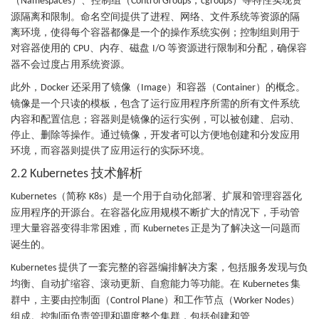
（
）、控制组（
，
）等特性实现资
Namespaces
Control Groups
cgroups
源隔离和限制。命名空间提供了进程、网络、文件系统等资源的隔
离环境，使得每个容器都像是一个的操作系统实例；控制组则用于
对容器使用的
、内存、磁盘
等资源进行限制和分配，确保容
CPU
I/O
器不会过度占用系统资源。
此外，
还采用了镜像（
）和容器（
）的概念。
Docker
Image
Container
镜像是一个只读的模板，包含了运行应用程序所需的所有文件系统
内容和配置信息；容器则是镜像的运行实例，可以被创建、启动、
停止、删除等操作。通过镜像，开发者可以方便地创建和分发应用
环境，而容器则提供了应用运行的实际环境。
技术解析
2.2 Kubernetes
（简称
）是一个用于自动化部署、扩展和管理容器化
Kubernetes
K8s
应用程序的开源台。在容器化应用规模不断扩大的情况下，手动管
理大量容器变得非常困难，而
正是为了解决这一问题而
Kubernetes
诞生的。
提供了一套完整的容器编排解决方案，包括服务发现与负
Kubernetes
均衡、自动扩缩容、滚动更新、自愈能力等功能。在
集
Kubernetes
群中，主要由控制面（
）和工作节点（
）
Control Plane
Worker Nodes
组成。控制面负责管理和调度整个集群，包括创建和管