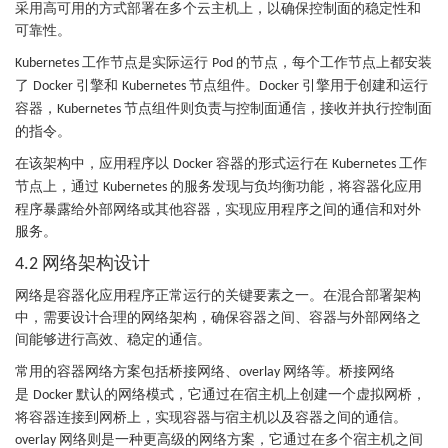
采用高可用的方式部署在多个云主机上，以确保控制面的稳定性和
可靠性。
工作节点是实际运行
的节点，每个工作节点上都安装
Kubernetes
Pod
了
引擎和
节点组件。
引擎用于创建和运行
Docker
Kubernetes
Docker
容器，
节点组件则负责与控制面通信，接收并执行控制面
Kubernetes
的指令。
在该架构中，应用程序以
容器的形式运行在
工作
Docker
Kubernetes
节点上，通过
的服务发现与负均衡功能，将容器化应用
Kubernetes
程序暴露给外部网络或其他容器，实现应用程序之间的通信和对外
服务。
网络架构设计
4.2
网络是容器化应用程序正常运行的关键要素之一。在混合部署架构
中，需要设计合理的网络架构，确保容器之间、容器与外部网络之
间能够进行高效、稳定的通信。
常用的容器网络方案包括桥接网络、
网络等。桥接网络
overlay
是
默认的网络模式，它通过在宿主机上创建一个虚拟网桥，
Docker
将容器连接到网桥上，实现容器与宿主机以及容器之间的通信。
网络则是一种更高级的网络方案，它通过在多个宿主机之间
overlay