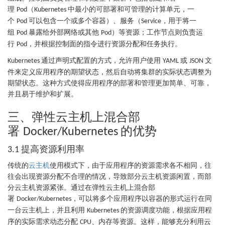
理
（
中最小的可部署和可管理的计算单元，一
Pod
Kubernetes
个
可以包含一个或多个容器）、服务（
，用于将一
Pod
Service
组
暴露给外部网络或其他
）等资源；工作节点则负责运
Pod
Pod
行
，并根据控制面的指令进行资源分配和任务执行。
Pod
通过声明式配置的方式，允许用户使用
或
文
Kubernetes
YAML
JSON
件来定义应用程序的期望状态，然后自动将集群的实际状态调整为
期望状态。这种方式使得应用程序的部署和管理更加简单、可靠，
并且易于维护和扩展。
三、弹性云主机上混合部
署
的优势
Docker/Kubernetes
提高资源利用率
3.1
传统的
云主机
使用模式下，由于应用程序的资源需求各不相同，往
往会出现资源分配不合理的情况，导致部分云主机资源闲置，而部
分云主机资源紧张。通过在弹性云主机上混合部
署
，可以将多个应用程序以容器的形式运行在同
Docker/Kubernetes
一台云主机上，并且利用
的资源调度功能，根据应用程
Kubernetes
序的实际需求动态分配
、内存等资源。这样，能够充分利用云
CPU