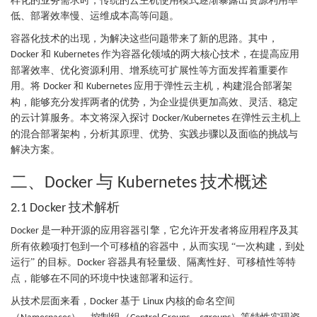
样化的业务需求时，传统的云主机使用模式逐渐暴露出资源利用率
低、部署效率慢、运维成本高等问题。
容器化技术的出现，为解决这些问题带来了新的思路。其中，
和
作为容器化领域的两大核心技术，在提高应用
Docker
Kubernetes
部署效率、优化资源利用、增系统可扩展性等方面发挥着重要作
用。将
和
应用于弹性云主机，构建混合部署架
Docker
Kubernetes
构，能够充分发挥两者的优势，为企业提供更加高效、灵活、稳定
的云计算服务。本文将深入探讨
在弹性云主机上
Docker/Kubernetes
的混合部署架构，分析其原理、优势、实践步骤以及面临的挑战与
解决方案。
二、
与
技术概述
Docker
Kubernetes
技术解析
2.1 Docker
是一种开源的应用容器引擎，它允许开发者将应用程序及其
Docker
所有依赖项打包到一个可移植的容器中，从而实现 “一次构建，到处
运行” 的目标。
容器具有轻量级、隔离性好、可移植性等特
Docker
点，能够在不同的环境中快速部署和运行。
从技术层面来看，
基于
内核的命名空间
Docker
Linux