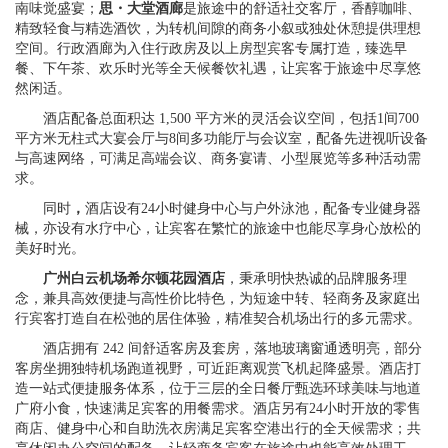
南味觉盛宴；
思・大堂酒廊
是旅途中的舒适社交客厅，香醇咖啡、
精致轻食与精选酒饮，为转机间隙的商务小叙或独处休憩提供理想
空间。行政酒廊为入住行政房及以上房型宾客专属打造，臻选早
餐、下午茶、欢乐时光等全天候餐饮礼遇，让宾客于旅途中尽享悠
然闲适。
酒店配备总面积达 1,500 平方米的灵活会议空间，包括1间700
平方米无柱式大宴会厅与8间多功能厅与会议室，配备先进视听设备
与高速网络，可满足高端会议、商务宴请、小型展览等多种活动需
求。
同时
，
酒店设有24小时健身中心与户外泳池，配备专业健身器
械，亦设有水疗中心，让宾客在繁忙的旅途中也能尽享身心放松的
美好时光。
广州白云机场希尔顿花园酒店
，秉承明快热诚的品牌服务理
念，兼具高效便捷与高性价比特色，为短途中转、轻商务及家庭出
行宾客打造自在松弛的居住体验，精准契合机场出行的多元需求。
酒店拥有 242 间舒适客房及套房，落地玻璃窗通透明亮，部分
客房坐拥独特机场跑道视野，可近距离观赏飞机起降盛景。酒店打
造一站式便捷服务体系，位于三层的全日餐厅甄选环球美味与地道
广府小食，快速满足宾客的用餐需求。酒店另有24小时开放的零售
商店、健身中心和自助洗衣房满足宾客空港出行的全天候需求；共