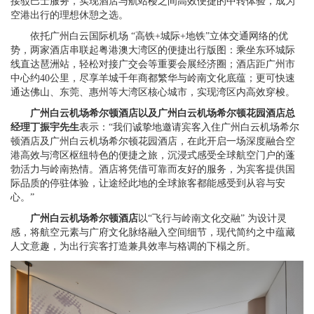
接驳巴士服务，实现酒店与航站楼之间高效便捷的中转体验，成为
空港出行的理想休憩之选。
依托广州白云国际机场 “高铁+城际+地铁”立体交通网络的优
势，两家酒店串联起粤港澳大湾区的便捷出行版图：乘坐东环城际
线直达琶洲站，轻松对接广交会等重要会展经济圈；酒店距广州市
中心约40公里，尽享羊城千年商都繁华与岭南文化底蕴；更可快速
通达佛山、东莞、惠州等大湾区核心城市，实现湾区内高效穿梭。
广州白云机场希尔顿酒店以及广州白云机场希尔顿花园酒店总
经理
丁振宇
先生
表示：“我们诚挚地邀请宾客入住广州白云机场希尔
顿酒店及广州白云机场希尔顿花园酒店，在此开启一场深度融合空
港高效与湾区枢纽特色的便捷之旅，沉浸式感受全球航空门户的蓬
勃活力与岭南热情。酒店将凭借可靠而友好的服务，为宾客提供国
际品质的停驻体验，让途经此地的全球旅客都能感受到从容与安
心。”
广州白云机场希尔顿酒店
以“飞行与岭南文化交融” 为设计灵
感，将航空元素与广府文化脉络融入空间细节，现代简约之中蕴藏
人文意趣，为出行宾客打造兼具效率与格调的下榻之所。