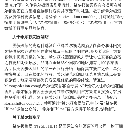
属 APP预订入住希尔顿酒店及度假村。希尔顿荣誉客会会员可在希
尔顿集团官方渠道直接预订客房并享受即时礼遇。欲了解希尔顿酒
店及度假村更多信息，请登录 stories.hilton.com/hhr，并可通过“希尔
顿集团资讯中心”及“希尔顿Hilton”微信公众号、“希尔顿Hilton”官方
微博了解更多品牌信息。
关于希尔顿花园酒店
屡获殊荣的高端精选酒店品牌希尔顿花园酒店向商务和休闲宾
客提供高端亦适居的住宿环境及一应俱全的时尚现代化设施，为宾
客带来优质升级的体验。希尔顿花园酒店致力于让每位宾客的旅宿
之行更加明快热诚。品牌在全球65个国家和地区拥有1,100多家酒
店，从宾客步入酒店的第一声问好开始，确保其在繁忙之余，享受
明快热诚、自在松弛的旅程。希尔顿花园酒店甄选各地风味点亮宾
客旅程，每家酒店都为宾客呈现优质的用餐体验。请通过
hiltongardeninn.com或希尔顿荣誉客会专属 APP预订入住希尔顿花园
酒店。希尔顿荣誉客会会员可在希尔顿集团官方渠道直接预订客房
并享受即时礼遇。欲了解希尔顿花园酒店品牌更多信息，请登录
stories.hilton.com/hgi，并可通过“希尔顿集团资讯中心”及“希尔顿
Hilton”微信公众号、“希尔顿Hilton”官方微博了解更多品牌信息。
关于希尔顿集团
希尔顿集团 (NYSE: HLT) 是国际知名的酒店管理公司，旗下拥