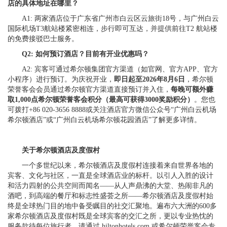
店的具体地址在哪里？
A1: 两家酒店位于广东省广州市白云区云旅街18号，与广州白云
国际机场T3航站楼紧密相连，步行即可互达，并提供前往T2 航站楼
的免费接驳巴士服务。
Q
2
: 如何预订酒店？目前有开业优惠吗？
A2: 宾客可通过希尔顿集团官方渠道（如官网、官方APP、官方
小程序）进行预订。为庆祝开业，
即日
起至
2026年
8
月
6
日
，希尔顿
荣誉客会会员通过希尔顿官方渠道直接预订并入住，
每晚可额外赚
取
1,000
点希尔顿荣誉客会积分
（最高可获得3000奖励积分）
。您也
可拨打+86 020-3656 8888或关注酒店官方微信公众号“广州白云机场
希尔顿酒店”或“广州白云机场希尔顿花园酒店”了解更多详情。
关于
希尔顿酒店及度假村
一个多世纪以来，希尔顿酒店及度假村连接着来自世界各地的
宾客、文化与社区，一直是全球酒店业的标杆。以引人入胜的设计
和活力四射的公共空间而闻名——从人声鼎沸的大堂、热闹非凡的
酒吧，到高端的餐厅和标志性盛荟之所——希尔顿酒店及度假村始
终是全球热门目的地中备受瞩目的社交汇聚地。遍布六大洲的600多
家希尔顿酒店及度假村既是全球宾客的交汇之所，更以专业热忱的
服务款待每位旅行者。请通过 hiltonhotels.com 或希尔顿荣誉客会专