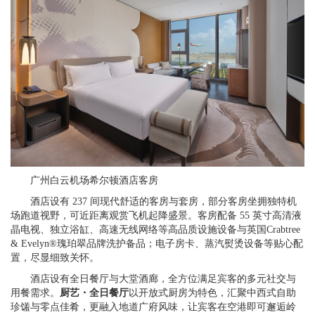
广州白云机场希尔顿酒店客房
酒店设有 237 间现代舒适的客房与套房，部分客房坐拥独特机
场跑道视野，可近距离观赏飞机起降盛景。客房配备 55 英寸高清液
晶电视、独立浴缸、高速无线网络等高品质设施设备与英国Crabtree
& Evelyn®瑰珀翠品牌洗护备品；电子房卡、蒸汽熨烫设备等贴心配
置，尽显细致关怀。
酒店设有全日餐厅与大堂酒廊，全方位满足宾客的多元社交与
用餐需求。
厨艺・全日餐厅
以开放式厨房为特色，汇聚中西式自助
珍馐与零点佳肴，更融入地道广府风味，让宾客在空港即可邂逅岭