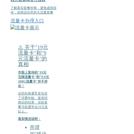
了解真实套餐价格，避免虚假宣
传，选择适合您的大流量套餐
流量卡办理入口
⚠️ 关于"19元
流量卡"和"9
元流量卡"的
真相
市面上宣传的"19元
无限流量卡"和"9.9元
360G流量卡"并不存
在！
这些价格通常是包含
了话费补贴、返现优
惠后的结果，实际套
餐月租通常在29元及
以上。
真实情况说明：
所谓
的"移动