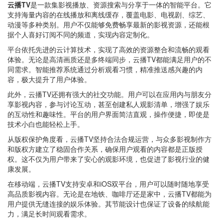
云播TV
是一款集影视播放、资源搜索与分享于一体的智能平台。它
支持海量内容的在线播放和离线缓存，覆盖电影、电视剧、综艺、
动漫等多种类别。用户不仅能够免费畅享最新的影视资源，还能根
据个人喜好订阅不同的频道，实现内容定制化。
平台依托先进的云计算技术，实现了高效的资源整合和流畅的观看
体验。无论是高清画质还是多终端同步，云播TV都能满足用户的不
同需求。智能推荐系统通过分析观看习惯，精准推送感兴趣的内
容，极大提升了用户体验。
此外，云播TV还拥有强大的社交功能。用户可以在应用内与朋友分
享影视内容，参与讨论互动，甚至创建私人观影清单，增强了娱乐
的互动性和趣味性。平台的用户界面简洁直观，操作便捷，即使是
技术小白也能轻松上手。
从版权保护角度看，云播TV坚持合法合规运营，与众多影视制作方
和版权方建立了稳固合作关系，确保用户观看的内容都是正版授
权。这不仅为用户带来了安心的观影环境，也促进了影视行业的健
康发展。
在移动端，云播TV支持安卓和iOS双平台，用户可以随时随地享受
高品质影视内容。无论是在地铁、咖啡厅还是家中，云播TV都能为
用户提供无缝连接的娱乐体验。其节能设计也保证了设备的续航能
力，满足长时间观看需求。