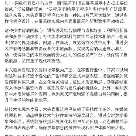
头”一词象征着质朴与自然，而“霸屏”则指在屏幕展示中占据主要位
置或广泛传播的现象，“泛程序”则暗示了程序的多样性和广泛应用。
综合来看，木头霸屏泛程序代表着一种以自然元素为载体，通过多
样化程序设计，在屏幕端实现内容霸屏展示的新型数字互动模式。
这种技术背后的核心，通常涉及结合物理与虚拟媒介，利用创新算
法和多屏互动技术，将传统木质材料与数字展示技术相融合，创造
出独特的视觉体验。例如，在商场、展览馆或公共空间中，通过安
装带有传感器和投影设备的木质面板，实现内容的动态展示和互
动，使得静态的木质表面转变为生动的信息发布平台，既保留了自
然质感，又突显了现代科技感。
木头霸屏泛程序的应用场景极为广泛。在零售行业中，商家可以利
用这种技术打造个性化的广告牌和交互式导览系统，增强顾客的沉
浸感和购买意愿。在文化展览领域，通过木质互动屏，游客能够更
深入地参与展览内容，实现教育与娱乐的有机结合。此外，智能家
居中木质智能屏的应用，也为家居环境增添了温馨自然的同时，提
升了生活的智能化水平。
从技术实现角度看，木头霸屏泛程序依赖于高精度传感器、多媒体
处理芯片、动态投影技术与软件算法的深度融合。通过实时数据采
集和处理，系统能够根据环境变化和用户互动反馈，动态调整展示
内容与表现形式，确保屏幕信息的最佳呈现和用户体验的最大化。