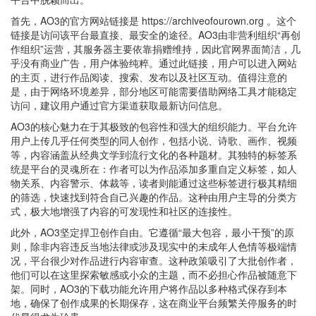
首先，AO3的官方网站链接是 https://archiveofourown.org 。这个
链接是访问该平台最直接、最安全的途径。AO3由非营利组织“再创
作组织”运营，其服务器主要依靠捐赠维持，因此官网界面简洁，几
乎没有商业广告，用户体验纯粹。通过此链接，用户可以进入网站
的主页，进行作品阅读、搜索、发布以及社区互动。值得注意的
是，由于网络环境差异，部分地区可能需要借助网络工具才能稳定
访问，建议用户通过官方渠道获取最新访问信息。
AO3的核心魅力在于其极致的包容性和强大的组织能力。平台允许
用户上传几乎任何类型的同人创作，包括小说、诗歌、画作、视频
等，内容涵盖从经典文学到流行文化的各种题材。其独特的标签系
统是平台的灵魂所在：作者可以为作品添加多重自定义标签，如人
物关系、内容警示、体裁等，读者则能通过这些标签进行极其精细
的筛选，快速找到符合自己兴趣的作品。这种由用户主导的分类方
式，极大地增强了内容的可发现性和社区的连接性。
此外，AO3坚定捍卫创作自由。它遵循“最大包容，最小干预”的原
则，除非内容违反当地法律或涉及现实中的未成年人色情等极端情
况，平台很少对作品进行内容审查。这种政策吸引了大批创作者，
他们可以在这里探索敏感或小众的主题，而不必担心作品被随意下
架。同时，AO3的下载功能允许用户将作品以多种格式保存到本
地，确保了创作成果的长期保存，这在商业平台频繁关停服务的时