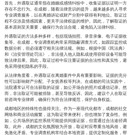
首先，外遇取证通常指在婚姻或感情纠纷中，收集证据以证明一方
存在不忠行为。在成都，随着法律意识的提升，越来越多的人寻求
专业调查服务，以在离婚诉讼或财产分割中获得有利地位。取证过
程不仅涉及情感因素，更关乎法律权益的维护。因此，了解取证的
基本原则至关重要，确保行为合法合规，避免陷入法律纠纷。
外遇取证的方法多种多样，包括现场拍照、录音录像、电子证据收
集等。在成都，专业调查机构常采用隐蔽调查方式，如跟踪监控或
数据分析，但必须遵守相关法律法规。例如，根据中国《民法典》
和《治安管理处罚法》，非法侵入他人隐私或使用窃听设备可能导
致法律后果。因此，取证过程中应注重证据的合法性和真实性，避
免采用侵犯隐私的手段。
从法律角度看，外遇取证在离婚案件中具有重要影响。证据的充分
性可以影响财产分配、子女抚养权等判决。在成都的司法实践中，
法院通常认可合法获取的证据，如公开场合的照片或通信记录。然
而，非法取证可能被排除，甚至导致反诉。因此，建议个人在取证
前咨询专业律师，确保行为符合法律规范，保护自身权益。
成都地区的特殊性也值得关注。作为一座现代化都市，成都的社交
网络和商业活动频繁，这为取证带来便利，但也增加了复杂性。例
如，公共场所的监控系统可能提供间接证据，但需通过合法途径调
取。此外，成都的文化氛围较为开放，取证时应尊重当地风俗，避
免激化矛盾。专业调查机构常结合本地资源，提供定制化服务，帮