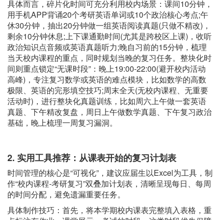
具体而言，碎片化时间可充分利用校内场景：课间10分钟，
用手机APP背诵20个考研英语单词或10个政治核心考点;午
休30分钟，抽出20分钟做一组英语阅读真题(只做不精改)，
剩余10分钟休息;上下课通勤时间(尤其是跨校区上课)，收听
政治知识点音频或英语真题听力;晚自习前的15分钟，梳理
当天校内课程的重点，同时规划当晚的复习任务。整块化时
间则重点锁定“无课时段”：晚上19:00-22:00(避开校内活动
高峰)，专注复习数学或英语的难点模块，比如数学的高数
极限、英语的完形填空技巧;周末全天(无校内课程、无重要
活动时)，进行整块化真题训练，比如周六上午做一套英语
真题、下午精改复盘，周日上午做数学真题、下午复习政治
基础，晚上梳理一周复习漏洞。
2. 实用工具推荐：从课表开始的复习计划表
时间管理的核心是“可视化”，建议应届生以Excel为工具，制
作“校内课程-考研复习”双叠加计划表，清晰呈现每日、每周
的时间分配，避免遗漏重要任务。
具体制作技巧：首先，将本学期校内课表完整填入表格，重