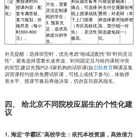
（定
整授课时间、
和应届生备考
可能需要额
课）、
片化，需要
制
授课内容；配
痛点；可选择
外支付交通
聚创考
灵活定制课
化）
套专属答疑、
线上授课或线
费用；对老
研（本
程的学生；
复习规划，价
下上门授课
师选择要求
地师资
3. 预算充
格昂贵（每小
（市区高校优
高，需仔细
一对
足，追求高
时300-800
先），灵活性
筛选避免踩
一）
效提分的学
元）。
极高。
坑。
生。
补充提醒：选择班型时，优先考虑“地域适配性”和“时间灵活
性”，避免选择需要长途奔波、时间固定且与校内课程冲突
的班型;建议先预约2-3家机构的试听课(如
启航教育
网课及集
训营课程均提供免费试听课，可线上或线下参与)，体验师
资水平、授课节奏后再做决策，切勿盲目跟风报名。
四、 给北京不同院校应届生的个性化建
议
1. 海淀“学霸区”高校学生：依托本校资源，高效借力