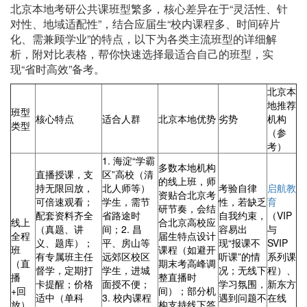
北京本地考研公共课班型繁多，核心差异在于“灵活性、针
对性、地域适配性”，结合应届生“校内课程多、时间碎片
化、需兼顾学业”的特点，以下为各类主流班型的详细解
析，附对比表格，帮你快速选择最适合自己的班型，实
现“省时高效”备考。
北京本
地推荐
班型
核心特点
适合人群
北京本地优势
劣势
机构
类型
（参
考）
1. 海淀“学霸
多数本地机构
直播授课，支
区”高校（清
的线上班，师
持无限回放，
北人师等）
考验自律
启航教
资贴合北京考
可倍速观看；
学生，需节
性，若缺乏
育
研节奏，会结
配套资料齐全
省路途时
自我约束，
（VIP
线上
合北京高校应
（真题、讲
间；2. 昌
容易出
与
全程
届生特点设计
义、题库）；
平、房山等
现“报课不
SVIP
班
课程（如避开
有专属班主任
远郊区校区
听课”的情
系列课
（直
期末考高峰调
督学，定期打
学生，进城
况；无线下
程）、
播
整直播时
卡提醒；价格
面授不便；
学习氛围，
新东方
+回
间）；部分机
适中（单科
3. 校内课程
遇到问题不
在线
放）
构支持线下答