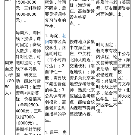
1500-3000
密集，时间
能及时与老
（英语
疑（海淀黄
元，三科联报
不固定，需
师、研友面
师资突
庄、高校附近
4000-8000
要灵活调整
对面沟通。
出）
设有答疑
元）。
复习节奏的
点）。
学生。
每周六、周日
1. 海淀、
朝
线下授课，课
阳
等市区高
授课地点多集
时固定；班级
时间固定，
校学生，路
中在海淀黄
人数少，老师
若周末有校
途耗时短
庄、中关村、
中公考
针对性强，可
内课程、论
（半小时内
北师大附近，
研（海
周末
随时提问；有
文答辩或重
可达）；2.
交通便利（靠
淀黄庄
面授
线下学习氛
要活动，容
自律性一
近地铁）；师
校
小班
围，研友互
易错过课
般，需要线
资多为北京本
区）、
（20-
助，能及时督
程；路途耗
下氛围督促
地资深考研老
海文考
50
促学习；配套
时比线上班
的学生；3.
师，熟悉北京
研（北
人）
资料+课后答
多，适合市
公共课有薄
应届生备考痛
师大校
疑，价格偏高
区学生，远
弱模块，需
点，能结合校
区）
（单科2500-
郊区学生不
要老师面对
内课程节奏调
4000元，三科
便。
面指导的学
整授课内容。
联报7000-
生。
12000元）。
暑期半封闭授
1. 昌平、房
课，每天8-10