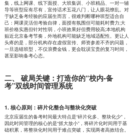
集，线上网课、线下面授、大班集训、小班精品、一对一辅
导等班型应有尽有，宣传话术五花八门，让人眼花缭乱。对
于缺乏备考经验的应届生而言，很难判断哪种班型适合自
己：网课灵活但考验自律，面授有氛围但可能耗时费力;大
班价格实惠但针对性弱，小班效果好但费用较高;本地机构
贴近北京备考节奏，外地机构可能缺乏地域适配性。更让人
头疼的是，部分机构存在虚假宣传、师资参差不齐的问题，
一旦选错班型，不仅浪费金钱，更会耽误宝贵的复习时间，
甚至影响备考心态。
二、 破局关键：打造你的“校内-备
考”双线时间管理系统
1. 核心原则：碎片化整合与整块化突破
北京应届生的备考时间最大特点是“碎片化多、整块化少”，
因此时间管理的核心的是“抓大放小”，将碎片化时间用于基
础积累，将整块化时间用于难点突破，实现两者高效结合。