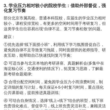
3. 学业压力相对较小的院校学生：借助外部督促，强
化复习节奏
部分北京市属高校、普通本科院校，应届生的学业压力相对
较小，课程安排宽松，有更多的空闲时间用于考研复习，但
这类学生往往容易出现“自律不足、复习节奏松散”的问题。
建议：
①优先选择“线下面授小班”，利用线下学习氛围督促自己，
避免因自律不足导致复习拖延，同时面授班的老师指导、研
友互助，能帮助自己快速找到复习节奏;
② 可适当参与北京本地的考研讲座、真题解析会(多集中在
海淀核心区，交通便利的情况下)，拓宽复习思路，了解最
新考研命题规律;
③ 合理分配空闲时间，避免因学业压力小而浪费时间，制
定详细的复习计划，每天保证4-5小时复习时间，重点强化
公共课基础，提前推进真题训练;
④ 可结合自身情况，选择“线上+线下”结合的班型，线下班
负责强化难点、督促学习，线上班负责灵活补充，兼顾灵活