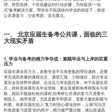
理、班型选择、个性化建议到行动步骤，为你提供“一站
式”备考解决方案，帮你在不耽误校内学业的前提下，推进
公共课复习，少走弯路、直击重点。
一、 北京应届生备考公共课，面临的三
大现实矛盾
1. 学业与备考的精力争夺战：兼顾毕业与上岸的双重
压力
应届生课业压力大，多数专业不仅有密集的理论课程，还要
求完成高质量的课程论文、课堂汇报、小组项目，部分专业
甚至会安排野外调研、企业见习等实践任务。对于应届生而
言，挂科意味着失去毕业资格，更会直接影响考研报名与录
取，因此不能放松校内课程;但考研公共课的复习又需要长
期投入、循序渐进，尤其是数学和英语，需要大量的刷题与
积累。很多应届生陷入“复习时担心课业挂科，上课/写论文
时焦虑复习进度”的内耗中，精力被严重分散，难以形成高