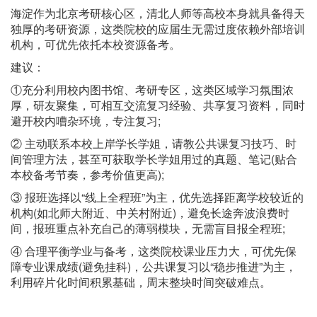
海淀作为北京考研核心区，清北人师等高校本身就具备得天
独厚的考研资源，这类院校的应届生无需过度依赖外部培训
机构，可优先依托本校资源备考。
建议：
①充分利用校内图书馆、考研专区，这类区域学习氛围浓
厚，研友聚集，可相互交流复习经验、共享复习资料，同时
避开校内嘈杂环境，专注复习;
② 主动联系本校上岸学长学姐，请教公共课复习技巧、时
间管理方法，甚至可获取学长学姐用过的真题、笔记(贴合
本校备考节奏，参考价值更高);
③ 报班选择以“线上全程班”为主，优先选择距离学校较近的
机构(如北师大附近、中关村附近)，避免长途奔波浪费时
间，报班重点补充自己的薄弱模块，无需盲目报全程班;
④ 合理平衡学业与备考，这类院校课业压力大，可优先保
障专业课成绩(避免挂科)，公共课复习以“稳步推进”为主，
利用碎片化时间积累基础，周末整块时间突破难点。