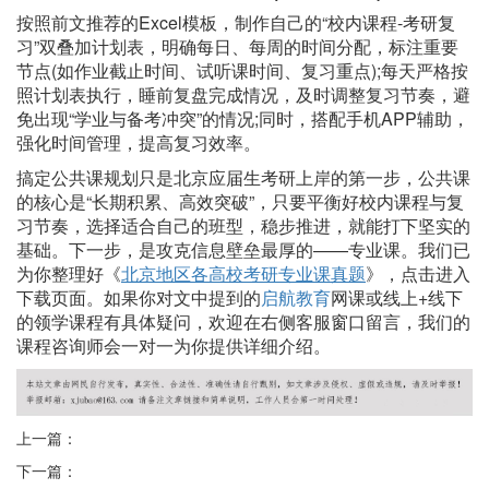
按照前文推荐的Excel模板，制作自己的“校内课程-考研复
习”双叠加计划表，明确每日、每周的时间分配，标注重要
节点(如作业截止时间、试听课时间、复习重点);每天严格按
照计划表执行，睡前复盘完成情况，及时调整复习节奏，避
免出现“学业与备考冲突”的情况;同时，搭配手机APP辅助，
强化时间管理，提高复习效率。
搞定公共课规划只是北京应届生考研上岸的第一步，公共课
的核心是“长期积累、高效突破”，只要平衡好校内课程与复
习节奏，选择适合自己的班型，稳步推进，就能打下坚实的
基础。下一步，是攻克信息壁垒最厚的——专业课。我们已
为你整理好《
北京地区各高校考研专业课真题
》，点击进入
下载页面。如果你对文中提到的
启航教育
网课或线上+线下
的领学课程有具体疑问，欢迎在右侧客服窗口留言，我们的
课程咨询师会一对一为你提供详细介绍。
上一篇：
下一篇：