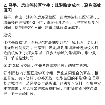
2. 昌平、房山等校区学生：规避路途成本，聚焦高效
复习
昌平、房山、沙河等远郊区校区，距离海淀核心区较远，进
城面授往往需要1-2小时，路途耗时过长，会严重挤压复习
时间，这类院校的应届生需重点规避路途成本。
建议：
①优先选择“线上全程班”或“暑期集训营”，线上班可灵活利
用无课时间复习，无需来回奔波;暑期集训营可选择校区附
近的机构(如沙河大学城、良乡大学城的集训营)，集中复
习，节省路途时间;
② 若选择面授班，优先考虑离校区较近的辅导机构;
③ 利用校内资源搭建学习小组，聚集志同道合的研友，相
互督促、共享资料，弥补无线下班型氛围的不足;④ 合理规
划进城时间，若需要参与试听课、购买复习资料，可集中安
排在周末，避免频繁进城浪费时间，同时提前查询交通路
线，避开高峰时段。