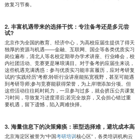
效复习节奏。
2. 丰富机遇带来的选择干扰：专注备考还是多元尝
试?
北京作为全国的教育、经济中心，为高校应届生提供了得天
独厚的资源与机遇——金融、互联网、国企等各类优质实习
岗位遍布，清北人等名校定期举办学术讲座、行业峰会，校
内社团活动、竞赛更是琳琅满目。对于备考的应届生来说，
这些机遇充满诱惑：参与优质实习能丰富履历，应对考研复
试的“实践经历”考察;聆听行业讲座能拓宽视野，甚至可能遇
到考研导师;参与竞赛能获得荣誉，为上岸增添加分项。但
这些活动往往耗时耗力，一旦参与过多，就会挤压公共课复
习时间，导致复习进度滞后;若完全放弃，又会担心错过重
要机遇，留下遗憾，陷入两难抉择。
3. 海量信息下的决策瘫痪：班型选择难，避坑成本高
北京海淀区被誉为“中国
考研培训
核心区”，各类培训机构云