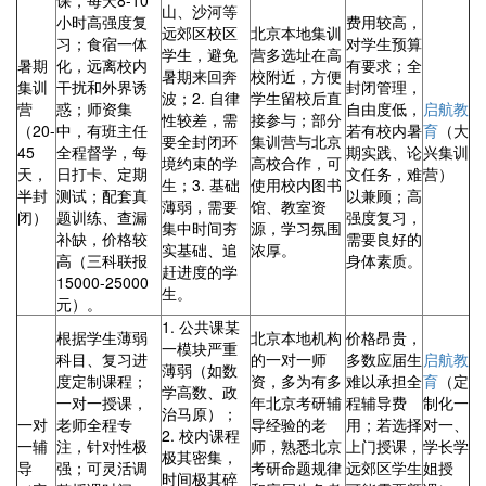
山、沙河等
小时高强度复
费用较高，
远郊区校区
北京本地集训
习；食宿一体
对学生预算
学生，避免
营多选址在高
暑期
化，远离校内
有要求；全
暑期来回奔
校附近，方便
集训
干扰和外界诱
封闭管理，
波；2. 自律
学生留校后直
营
惑；师资集
自由度低，
启航教
性较差，需
接参与；部分
（20-
中，有班主任
若有校内暑
育
（大
要全封闭环
集训营与北京
45
全程督学，每
期实践、论
兴集训
境约束的学
高校合作，可
天，
日打卡、定期
文任务，难
营）
生；3. 基础
使用校内图书
半封
测试；配套真
以兼顾；高
薄弱，需要
馆、教室资
闭）
题训练、查漏
强度复习，
集中时间夯
源，学习氛围
补缺，价格较
需要良好的
实基础、追
浓厚。
高（三科联报
身体素质。
赶进度的学
15000-25000
生。
元）。
1. 公共课某
根据学生薄弱
北京本地机构
价格昂贵，
一模块严重
科目、复习进
的一对一师
多数应届生
启航教
薄弱（如数
度定制课程；
资，多为有多
难以承担全
育
（定
学高数、政
一对一授课，
年北京考研辅
程辅导费
制化一
治马原）；
一对
老师全程专
导经验的老
用；若选择
对一、
2. 校内课程
一辅
注，针对性极
师，熟悉北京
上门授课，
学长学
极其密集，
导
强；可灵活调
考研命题规律
远郊区学生
姐授
时间极其碎