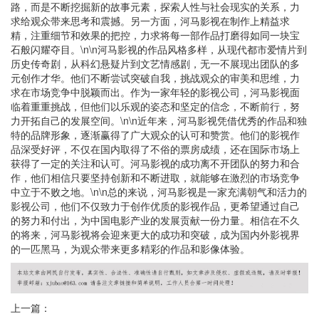
路，而是不断挖掘新的故事元素，探索人性与社会现实的关系，力
求给观众带来思考和震撼。另一方面，河马影视在制作上精益求
精，注重细节和效果的把控，力求将每一部作品打磨得如同一块宝
石般闪耀夺目。\n\n河马影视的作品风格多样，从现代都市爱情片到
历史传奇剧，从科幻悬疑片到文艺情感剧，无一不展现出团队的多
元创作才华。他们不断尝试突破自我，挑战观众的审美和思维，力
求在市场竞争中脱颖而出。作为一家年轻的影视公司，河马影视面
临着重重挑战，但他们以乐观的姿态和坚定的信念，不断前行，努
力开拓自己的发展空间。\n\n近年来，河马影视凭借优秀的作品和独
特的品牌形象，逐渐赢得了广大观众的认可和赞赏。他们的影视作
品深受好评，不仅在国内取得了不俗的票房成绩，还在国际市场上
获得了一定的关注和认可。河马影视的成功离不开团队的努力和合
作，他们相信只要坚持创新和不断进取，就能够在激烈的市场竞争
中立于不败之地。\n\n总的来说，河马影视是一家充满朝气和活力的
影视公司，他们不仅致力于创作优质的影视作品，更希望通过自己
的努力和付出，为中国电影产业的发展贡献一份力量。相信在不久
的将来，河马影视将会迎来更大的成功和突破，成为国内外影视界
的一匹黑马，为观众带来更多精彩的作品和影像体验。
上一篇：