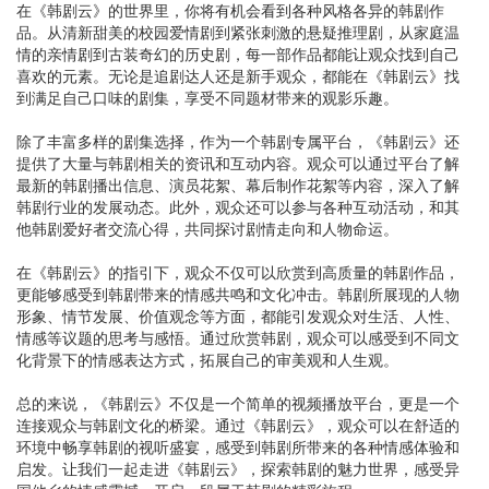
在《韩剧云》的世界里，你将有机会看到各种风格各异的韩剧作
品。从清新甜美的校园爱情剧到紧张刺激的悬疑推理剧，从家庭温
情的亲情剧到古装奇幻的历史剧，每一部作品都能让观众找到自己
喜欢的元素。无论是追剧达人还是新手观众，都能在《韩剧云》找
到满足自己口味的剧集，享受不同题材带来的观影乐趣。
除了丰富多样的剧集选择，作为一个韩剧专属平台，《韩剧云》还
提供了大量与韩剧相关的资讯和互动内容。观众可以通过平台了解
最新的韩剧播出信息、演员花絮、幕后制作花絮等内容，深入了解
韩剧行业的发展动态。此外，观众还可以参与各种互动活动，和其
他韩剧爱好者交流心得，共同探讨剧情走向和人物命运。
在《韩剧云》的指引下，观众不仅可以欣赏到高质量的韩剧作品，
更能够感受到韩剧带来的情感共鸣和文化冲击。韩剧所展现的人物
形象、情节发展、价值观念等方面，都能引发观众对生活、人性、
情感等议题的思考与感悟。通过欣赏韩剧，观众可以感受到不同文
化背景下的情感表达方式，拓展自己的审美观和人生观。
总的来说，《韩剧云》不仅是一个简单的视频播放平台，更是一个
连接观众与韩剧文化的桥梁。通过《韩剧云》，观众可以在舒适的
环境中畅享韩剧的视听盛宴，感受到韩剧所带来的各种情感体验和
启发。让我们一起走进《韩剧云》，探索韩剧的魅力世界，感受异