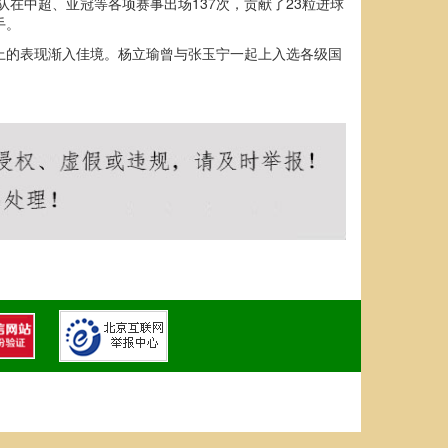
在中超、亚冠等各项赛事出场137次，贡献了23粒进球
手。
上的表现渐入佳境。杨立瑜曾与张玉宁一起上入选各级国