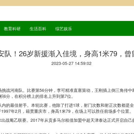
教育科研
生活百科
综艺娱乐
安队！26岁新援渐入佳境，身高1米79，
2023-05-27 14:59:02
场挑战河南队。比赛第56分钟，李可精准直塞策动，王刚插上倒三角传中
积6分，在积分榜上的排名上升到第7位。
队内的最佳射手。本轮比赛，他除了打进1球，射门次数和射正次数都是
997年2月，籍贯重庆市，身高1米79，在场上可以胜任前场多个位置。
出战葡乙联赛。2017年从贡多马尔租借加盟中超天津泰达正式开启自