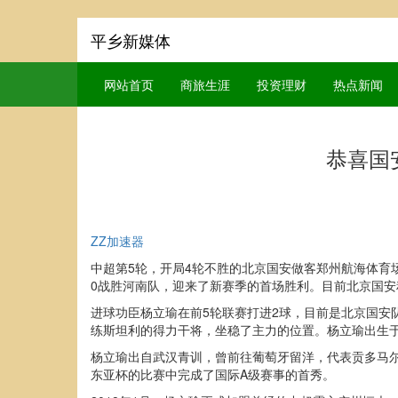
平乡新媒体
网站首页
商旅生涯
投资理财
热点新闻
恭喜国
ZZ加速器
中超第5轮，开局4轮不胜的北京国安做客郑州航海体育
0战胜河南队，迎来了新赛季的首场胜利。目前北京国安
进球功臣杨立瑜在前5轮联赛打进2球，目前是北京国安
练斯坦利的得力干将，坐稳了主力的位置。杨立瑜出生于1
杨立瑜出自武汉青训，曾前往葡萄牙留洋，代表贡多马尔
东亚杯的比赛中完成了国际A级赛事的首秀。